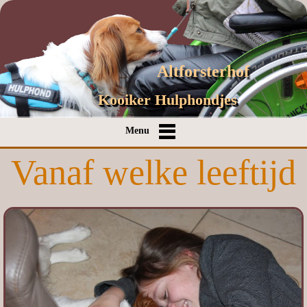
Altforsterhof
Kooiker Hulphondjes
Menu
Vanaf welke leeftijd